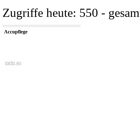
Zugriffe heute: 550 - gesam
Accupflege
mehr go
Der Mensch und das Ethernet
mehr go
kurze USV Kunde
mehr go