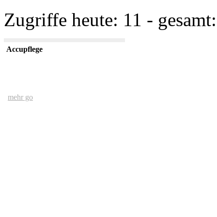
Zugriffe heute: 11 - gesamt:
Accupflege
mehr go
Der Mensch und das Ethernet
mehr go
kurze USV Kunde
mehr go