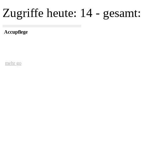
Zugriffe heute: 14 - gesamt:
Accupflege
mehr go
Der Mensch und das Ethernet
mehr go
kurze USV Kunde
mehr go