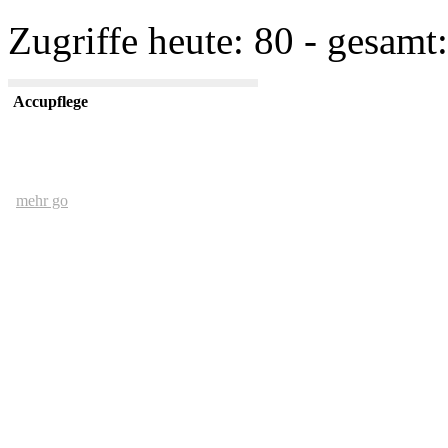
Zugriffe heute: 80 - gesamt:
Accupflege
mehr go
Der Mensch und das Ethernet
mehr go
kurze USV Kunde
mehr go