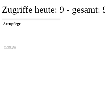
Zugriffe heute: 9 - gesamt: 
Accupflege
mehr go
Der Mensch und das Ethernet
mehr go
kurze USV Kunde
mehr go