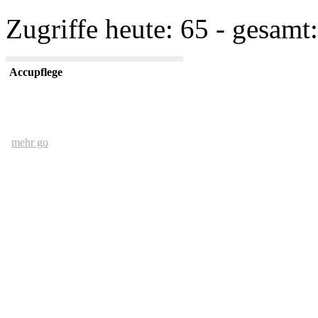
Zugriffe heute: 65 - gesamt:
Accupflege
mehr go
Der Mensch und das Ethernet
mehr go
kurze USV Kunde
mehr go