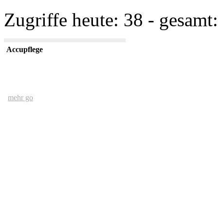
Zugriffe heute: 38 - gesamt:
Accupflege
mehr go
Der Mensch und das Ethernet
mehr go
kurze USV Kunde
mehr go