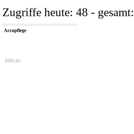
Zugriffe heute: 48 - gesamt:
Accupflege
mehr go
Der Mensch und das Ethernet
mehr go
kurze USV Kunde
mehr go