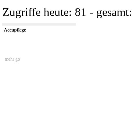
Zugriffe heute: 81 - gesamt:
Accupflege
mehr go
Der Mensch und das Ethernet
mehr go
kurze USV Kunde
mehr go