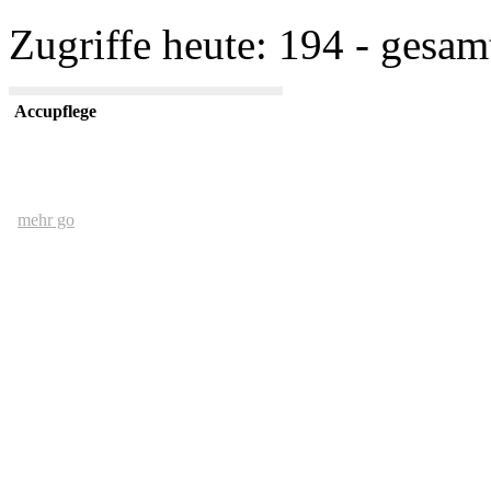
Zugriffe heute: 194 - gesam
Accupflege
mehr go
Der Mensch und das Ethernet
mehr go
kurze USV Kunde
mehr go