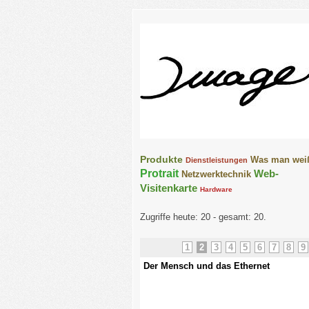
Produkte
Was man wei
Dienstleistungen
Protrait
Web-
Netzwerktechnik
Visitenkarte
Hardware
Zugriffe heute: 20 - gesamt: 20.
1
2
3
4
5
6
7
8
9
lege
Der Mensch und das Ethernet