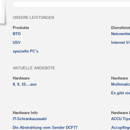
mehr go
mehr go
UNSERE LEISTUNGEN
Produkte
Dienstleis
BTO
Netzwerkt
USV
Internet Vi
spezielle PC´s
AKTUELLE ANGEBOTE
Hardware
Hardware
8, 9, 10....aus
Multimatic
Es gibt s
Hardware Info
Hardware 
IT-Schrankauswahl
ACCU Tips
Die Abstrahlung vom Sender DCF77
Accupfleg