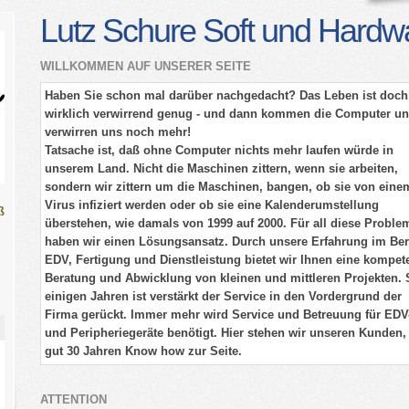
Lutz Schure Soft und Hardw
WILLKOMMEN AUF UNSERER SEITE
Haben Sie schon mal darüber nachgedacht? Das Leben ist doch
wirklich verwirrend genug - und dann kommen die Computer u
verwirren uns noch mehr!
Tatsache ist, daß ohne Computer nichts mehr laufen würde in
unserem Land. Nicht die Maschinen zittern, wenn sie arbeiten,
sondern wir zittern um die Maschinen, bangen, ob sie von eine
Virus infiziert werden oder ob sie eine Kalenderumstellung
ß
überstehen, wie damals von 1999 auf 2000. Für all diese Proble
haben wir einen Lösungsansatz. Durch unsere Erfahrung im Ber
EDV, Fertigung und Dienstleistung bietet wir Ihnen eine kompet
Beratung und Abwicklung von kleinen und mittleren Projekten. 
einigen Jahren ist verstärkt der Service in den Vordergrund der
Firma gerückt. Immer mehr wird Service und Betreuung für EDV
und Peripheriegeräte benötigt. Hier stehen wir unseren Kunden,
gut 30 Jahren Know how zur Seite.
kurze USV Kunde
Die Abstrahlung vom Sender
ATTENTION