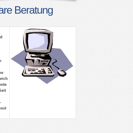
are Beratung
nd
m
me
eich
ente
Seit
-
 mit
 DCF77
Portrait
Impressum