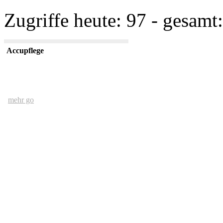
Zugriffe heute: 97 - gesamt:
Accupflege
mehr go
Der Mensch und das Ethernet
mehr go
kurze USV Kunde
mehr go