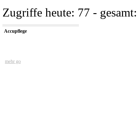
Zugriffe heute: 77 - gesamt:
Accupflege
mehr go
Der Mensch und das Ethernet
mehr go
kurze USV Kunde
mehr go