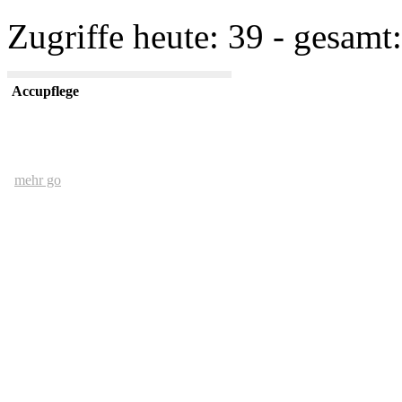
Zugriffe heute: 39 - gesamt:
Accupflege
mehr go
Der Mensch und das Ethernet
mehr go
kurze USV Kunde
mehr go