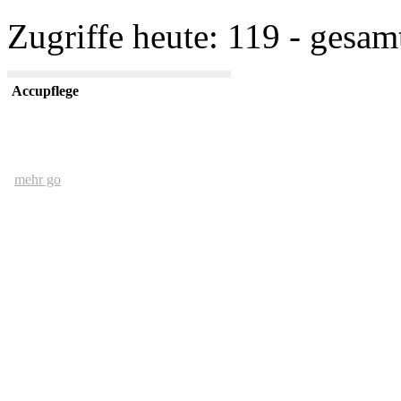
Zugriffe heute: 119 - gesam
Accupflege
mehr go
Der Mensch und das Ethernet
mehr go
kurze USV Kunde
mehr go