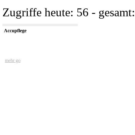
Zugriffe heute: 56 - gesamt:
Accupflege
mehr go
Der Mensch und das Ethernet
mehr go
kurze USV Kunde
mehr go