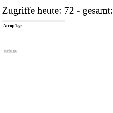
Zugriffe heute: 72 - gesamt:
Accupflege
mehr go
Der Mensch und das Ethernet
mehr go
kurze USV Kunde
mehr go