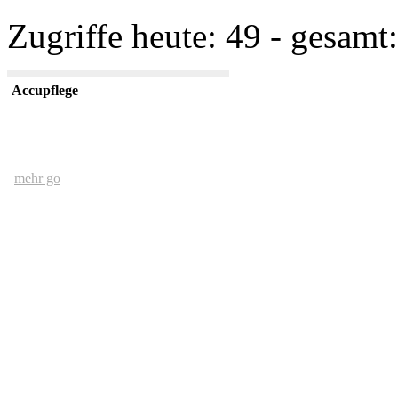
Zugriffe heute: 49 - gesamt:
Accupflege
mehr go
Der Mensch und das Ethernet
mehr go
kurze USV Kunde
mehr go