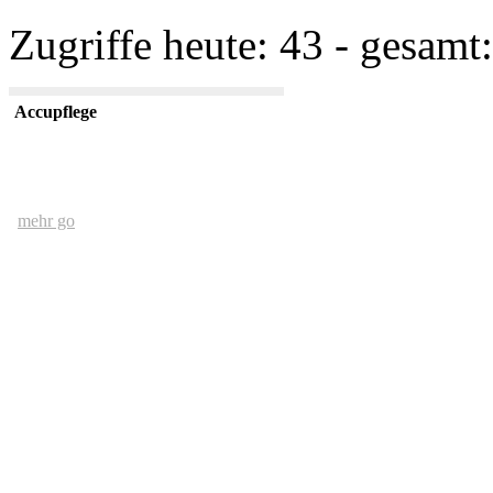
Zugriffe heute: 43 - gesamt:
Accupflege
mehr go
Der Mensch und das Ethernet
mehr go
kurze USV Kunde
mehr go