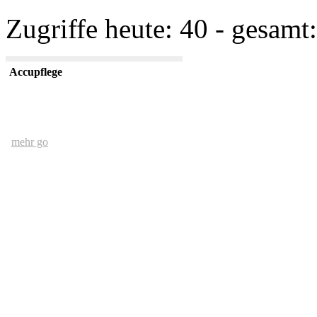
Zugriffe heute: 40 - gesamt:
Accupflege
mehr go
Der Mensch und das Ethernet
mehr go
kurze USV Kunde
mehr go