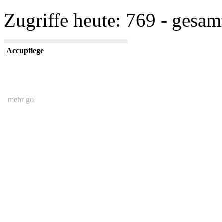
Zugriffe heute: 769 - gesam
Accupflege
mehr go
Der Mensch und das Ethernet
mehr go
kurze USV Kunde
mehr go