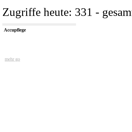
Zugriffe heute: 331 - gesam
Accupflege
mehr go
Der Mensch und das Ethernet
mehr go
kurze USV Kunde
mehr go