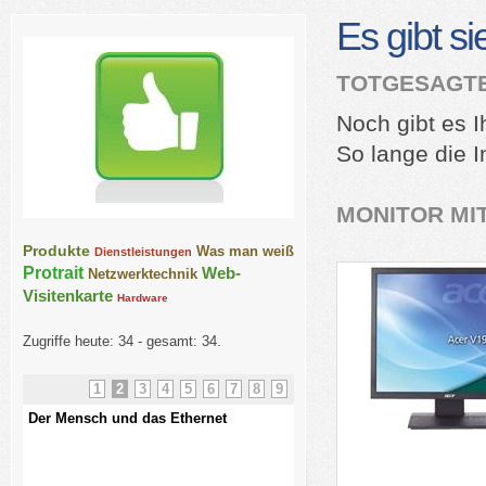
Es gibt s
TOTGESAGTE
Noch gibt es I
So lange die In
MONITOR MIT
Produkte
Was man weiß
Dienstleistungen
Protrait
Web-
Netzwerktechnik
Visitenkarte
Hardware
Zugriffe heute: 34 - gesamt: 34.
1
2
3
4
5
6
7
8
9
Der Mensch und das Ethernet
kurze USV Kunde