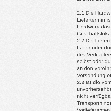
2.1 Die Hardwa
Liefertermin i
Hardware das 
Geschäftslokal
2.2 Die Liefe
Lager oder du
des Verkäufer
selbst oder du
an den vereinb
Versendung er
2.3 Ist die vo
unvorhersehba
nicht verfügba
Transporthind
Vorlieferanten