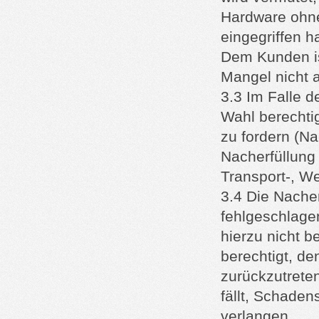
Hardware ohne
eingegriffen h
Dem Kunden is
Mangel nicht a
3.3 Im Falle d
Wahl berechtig
zu fordern (Na
Nacherfüllung
Transport-, We
3.4 Die Nacher
fehlgeschlagen
hierzu nicht b
berechtigt, d
zurückzutrete
fällt, Schade
verlangen.