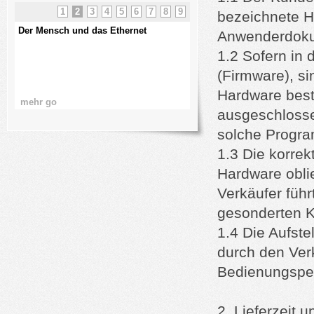
1
2
3
4
5
6
7
8
9
bezeichnete H
kurze USV Kunde
Die Abstrahlung vom Send
Anwenderdokum
1.2 Sofern in
(Firmware), si
Hardware best
mehr go
mehr go
ausgeschlosse
solche Progra
1.3 Die korre
Hardware obli
Verkäufer füh
gesonderten K
1.4 Die Aufst
durch den Ver
Bedienungspers
2. Lieferzeit 