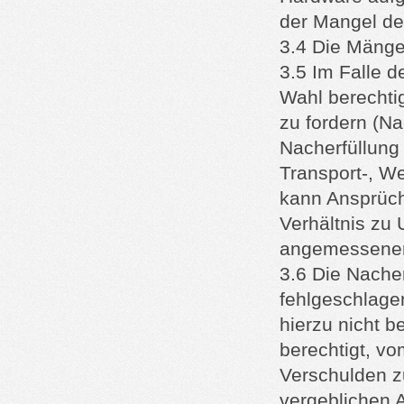
der Mangel der
3.4 Die Mänge
3.5 Im Falle d
Wahl berechtig
zu fordern (Na
Nacherfüllung
Transport-, We
kann Ansprüch
Verhältnis zu
angemessener T
3.6 Die Nacher
fehlgeschlagen
hierzu nicht b
berechtigt, vo
Verschulden zu
vergeblichen 