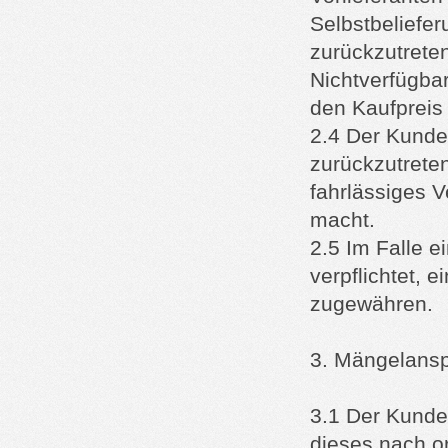
Selbstbeliefer
zurückzutrete
Nichtverfügbar
den Kaufpreis 
2.4 Der Kunde 
zurückzutrete
fahrlässiges V
macht.
2.5 Im Falle e
verpflichtet,
zugewähren.
3. Mängelansp
3.1 Der Kunde
dieses nach o