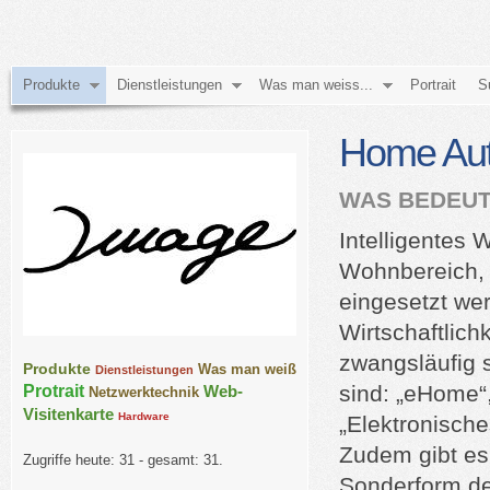
Produkte
Dienstleistungen
Was man weiss...
Portrait
S
Home Aut
WAS BEDEUT
Intelligentes
Wohnbereich, 
eingesetzt wer
Wirtschaftlichk
zwangsläufig 
Produkte
Was man weiß
Dienstleistungen
sind: „eHome“
Protrait
Web-
Netzwerktechnik
Visitenkarte
Hardware
„Elektronische
Zudem gibt es
Zugriffe heute: 31 - gesamt: 31.
Sonderform de