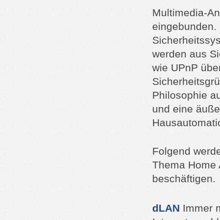
Multimedia-An
eingebunden. 
Sicherheitssy
werden aus Sic
wie UPnP über
Sicherheitsgr
Philosophie au
und eine äuße
Hausautomatio
Folgend werde
Thema Home A
beschäftigen.
dLAN
Immer m