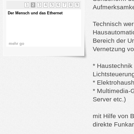
1
2
3
4
5
6
7
8
9
Aufmerksamkeit
Der Mensch und das Ethernet
kurze USV Kunde
Technisch wer
Hausautomatio
Bereich der Un
mehr go
mehr go
Vernetzung v
* Haustechnik
Lichtsteuerung
* Elektrohaush
* Multimedia-G
Server etc.)
mit Hilfe von
direkte Funkan